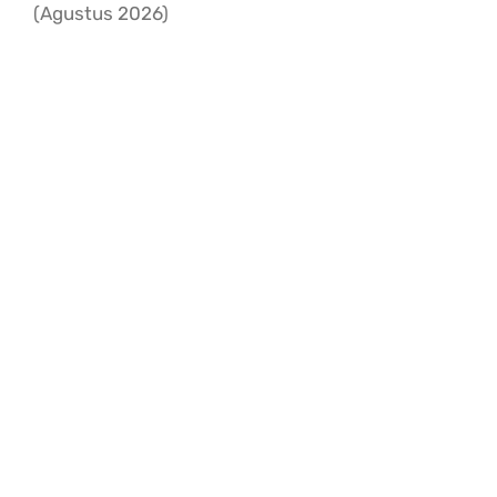
Sliding Bar T
(Agustus 2026)
TENTANG KA