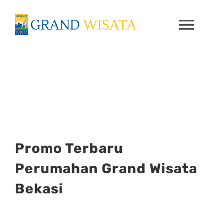
Skip
to
Togg
content
Navi
HOME
PRODUK
FASILITAS
Promo Terbaru
TRENDING
Perumahan Grand Wisata
Bekasi
CONTACT